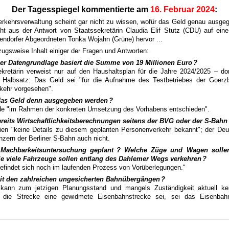
Der Tagesspiegel kommentierte am
16. Februar 2024
:
erkehrsverwaltung scheint gar nicht zu wissen, wofür das Geld genau ausge
ht aus der Antwort von Staatssekretärin Claudia Elif Stutz (CDU) auf ein
lendorfer Abgeordneten Tonka Wojahn (Grüne) hervor ...
zugsweise Inhalt einiger der Fragen und Antworten:
er Datengrundlage basiert die Summe von 19 Millionen Euro
?
kretärin verweist nur auf den Haushaltsplan für die Jahre 2024/2025 – dor
er Halbsatz: Das Geld sei "für die Aufnahme des Testbetriebes der Goerz
kehr vorgesehen".
 das Geld denn ausgegeben werden
?
de "im Rahmen der konkreten Umsetzung des Vorhabens entschieden".
ereits Wirtschaftlichkeitsberechnungen seitens der BVG oder der S-Bahn
en "keine Details zu diesem geplanten Personenverkehr bekannt"; der De
nzern der Berliner S-Bahn auch nicht.
 Machbarkeitsuntersuchung geplant
? Welche Züge und Wagen sollen
e viele Fahrzeuge sollen entlang des Dahlemer Wegs verkehren
?
efindet sich noch im laufenden Prozess von Vorüberlegungen."
it den zahlreichen ungesicherten Bahnübergängen
?
kann zum jetzigen Planungsstand und mangels Zuständigkeit aktuell k
a die Strecke eine gewidmete Eisenbahnstrecke sei, sei das Eisenba