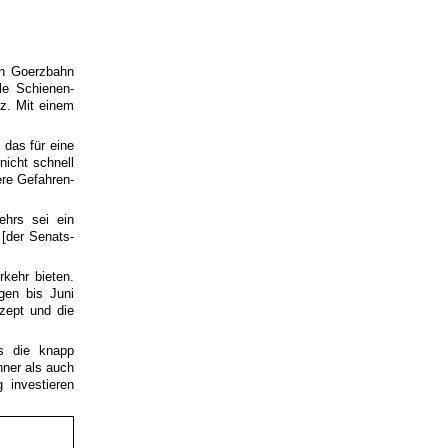
en Goerzbahn
e Schie­nen­
tz. Mit einem
 das für eine
nicht schnell
ere Gefahren­
ehrs sei ein
 [der Senats­
kehr bieten.
gen bis Juni
zept und die
ss die knapp
hner als auch
 investieren