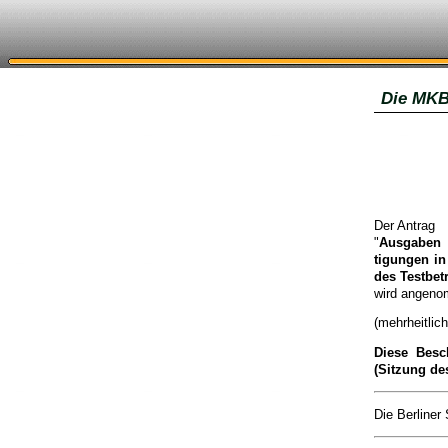
Die MKB
Der Antrag
"
Ausgaben i
tigungen in
des Test­be
wird angen
(mehrheitli
Diese Besc
(Sitzung d
Die Berliner