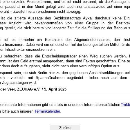
t eine einzelne Pressestimme, und es ist nicht bekannt, ob die Aussage, 
er pauschal in den Mund gelegt wird, auch nur ansatz­weise auf einer repr
eruht – Zweifel hieran erscheinen nicht abwegig.
 ist die zitierte Aussage des Bezirksstadt­rats Aykal durchaus keine Einz
ese Ansicht wird bekannter­maßen von einer Gruppe in der Bezirks­v
 geteilt, die sich bereits vor längerer Zeit für die Still­legung der Bahn a
ts ist es immerhin ein Beschluss des Abgeordnetenhauses, den Test
 finanzieren. Dabei wird ein erheblicher Teil der bereitgestellten Mittel für d
er Infrastruktur einzusetzen sein.
u befürchten, dass die Entscheidungsträger einen Weg suchen werden, h
enn: Ist das Geld erstmal ausgegeben, dann sind Fakten geschafften. Eine te
­tur dann doch aufzugeben, sieht nicht nach einer vernünftigen Option aus.
espannt sein, ob sich Berlin hier zu den gegebenen Absichtserklärungen be
h - vielleicht mit Sparmaßnahmen begründet - lieber noch aus dem 
 Zug aussteigen wird.
 der Veer, ZEUHAG e.V. / 5. April 2025
teressante Informationen gibt es stets in unserem Informationsblättchen
"mkb-
e bitte auch unseren
Terminkalender
.