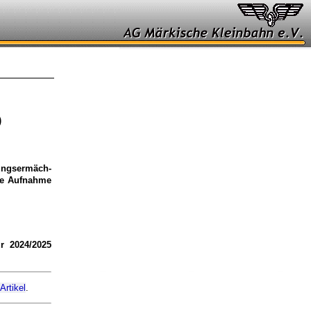
)
ungs­ermäch­
die Aufnahme
r 2024/2025
Artikel
.