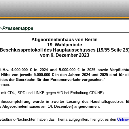
-Pressemappe
Abgeordnetenhaus von Berlin
19. Wahlperiode
Beschlussprotokoll des Hauptausschusses (19/55 Seite 25
vom 6. Dezember 2023
.H.v. 4.000.000 € in 2024 und 5.000.000 € in 2025 sowie Ver­pflich­t
 Höhe von jeweils 5.000.000 € in den Jahren 2024 und 2025 sind für 
triebs der Goerz­bahn für den Personen­verkehr vorgesehen.
"
ommen.
ch mit CDU, SPD und LINKE gegen AfD bei Enthaltung GRÜNE)
hlussempfehlung wurde in zweiter Lesung des Haushaltsgesetzes fü
es Abgeordnetenhauses am 14. Dezember) angenommen.
 Stadtrand-Nachrichten haben das Thema aufgegriffen, hier gibt es den
Online-