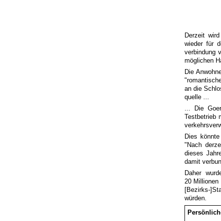
Derzeit wir
wieder für 
verbindung v
möglichen Ha
Die Anwohner
"romantische
an die Schlo
quelle ...
... Die Goe
Testbetrieb 
verkehrs­ver
Dies könnte
"Nach derze
dieses Jahr
damit verbun
Daher wurde
20 Millionen
[Bezirks-]S
würden.
Persönlic