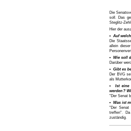
Die Senatsv
soll. Das ge
Steglitz-Zeh
Hier der aus
•
Auf welch
Die Staatsse
allein dies
Personenver
•
Wie soll
Darüber wer
•
Gibt es b
Der BVG sei
als Mutterko
•
Ist eine
werden
? Wi
"Der Senat b
•
Was ist m
"Der Senat 
treffen". D
zuständig.