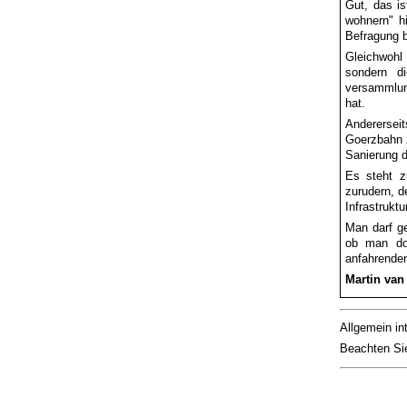
Gut, das is
wohnern" hi
Befragung b
Gleichwohl
sondern di
versammlung
hat.
Anderersei
Goerzbahn zu
Sanierung d
Es steht z
zurudern, d
Infra­struk
Man darf g
ob man doc
anfahrenden
Martin van
Allgemein in
Beachten Si