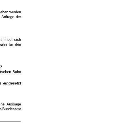
geben werden
e Anfrage der
t findet sich
bahn für den
?
utschen Bahn
 eingesetzt
eine Aussage
hn-Bundesamt