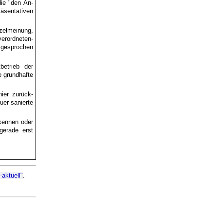
die "den An­
äsen­tativen
el­meinung,
erordneten­
usgesprochen
betrieb der
ie grundhafte
ier zurück­
uer sanierte
kennen oder
gerade erst
aktuell"
.