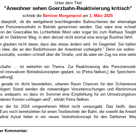
Unter dem Titel
"Anwohner sehen Goerzbahn-Reaktivierung kritisch"
schrieb die
Berliner Morgenpost
am
1. März 2025
:
d überprüft, ob die weitgehend brachliegenden Bahnschienen der ehemalig
den Personenverkehr in Betrieb genommen werden. Das wäre eine schnell
on der Goerzallee bis Lichterfelde West oder sogar bis zum Rathaus Stegli
lt im Dahlemer Weg, in dem derzeit nicht einmal eine einzige Buslinie fährt.
 glauben nicht daran, dass das etwas ändern wird. Im Gegenteil. Sie halten
 Idee, die an den Bedürfnissen der Anwohner vorbeigeht." Denn sie wollen 
ssstraße, sondern schnell über die Straße, und da wäre ein Zug nur eine weit
rzbahn ... ist weiterhin ein Thema. Zur Reaktivierung des Personenverk
mit innovativen Betriebskonzepten geplant, so [Petra Nelken,] die Sprecherin
waltung].
 gerade im dicht besiedelten, urbanen Raum Chancen für den Schienenver
itigem Stand werden die notwendigen Voruntersuchungen und Abstimmun
es andauern, so dass im Sommer eine Empfehlung für ein Umsetzungskon
denen Kosten vorliegen wird", erklärt Petra Nelken.
n die für 2024 vorgesehenen Mittel nicht verausgabt. Das heißt, da
 Euro noch bereitstehen für einen Testbestrieb der Bahn, die sowohl die Anwo
tadtrat Aykal lieber in ein neues Verkehrskonzept für den Dahlemer Weg
her Kommentar: